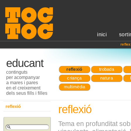
inici
sorti
reflex
educant
reflexió
trobada
continguts
per acompanyar
criança
natura
a mares i pares
multimèdia
en el creixement
dels seus fills i filles
reflexió
reflexió
Tema en profunditat sobr