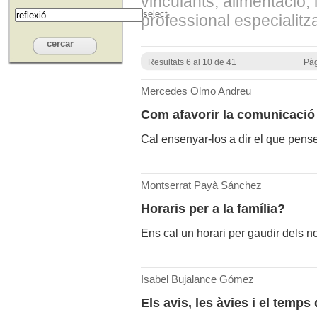
vinculants, alimentació, l
select
professional especialitzat
Resultats 6 al 10 de 41
Pàg
Mercedes Olmo Andreu
Com afavorir la comunicació e
Cal ensenyar-los a dir el que pense
Montserrat Payà Sánchez
Horaris per a la família?
Ens cal un horari per gaudir dels nost
Isabel Bujalance Gómez
Els avis, les àvies i el temps