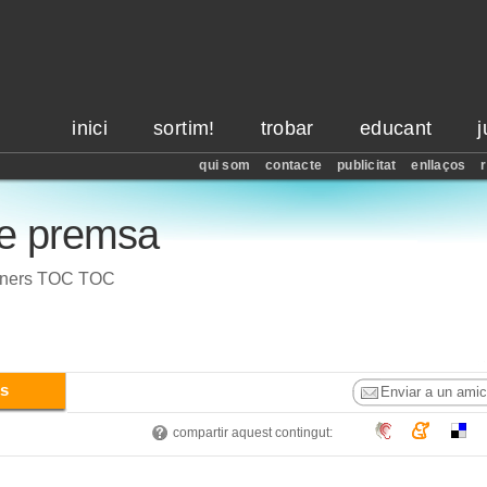
inici
sortim!
trobar
educant
qui som
contacte
publicitat
enllaços
 de premsa
banners TOC TOC
s
Enviar a un amic
compartir aquest contingut: