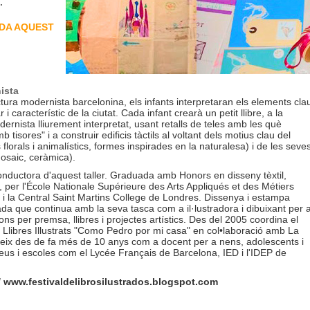
.
DA AQUEST
ista
ctura modernista barcelonina, els infants interpretaran els elements cla
 i característic de la ciutat. Cada infant crearà un petit llibre, a la
ernista lliurement interpretat, usant retalls de teles amb les què
tisores" i a construir edificis tàctils al voltant dels motius clau del
orals i animalístics, formes inspirades en la naturalesa) i de les seve
mosaic, ceràmica).
onductora d'aquest taller. Graduada amb Honors en disseny tèxtil,
a, per l'École Nationale Supérieure des Arts Appliqués et des Métiers
7 i la Central Saint Martins College de Londres. Dissenya i estampa
gada que continua amb la seva tasca com a il·lustradora i dibuixant per 
ons per premsa, llibres i projectes artístics. Des del 2005 coordina el
e Llibres Illustrats "Como Pedro por mi casa" en col•laboració amb La
ceix des de fa més de 10 anys com a docent per a nens, adolescents i
us i escoles com el Lycée Français de Barcelona, IED i l'IDEP de
/ www.festivaldelibrosilustrados.blogspot.com