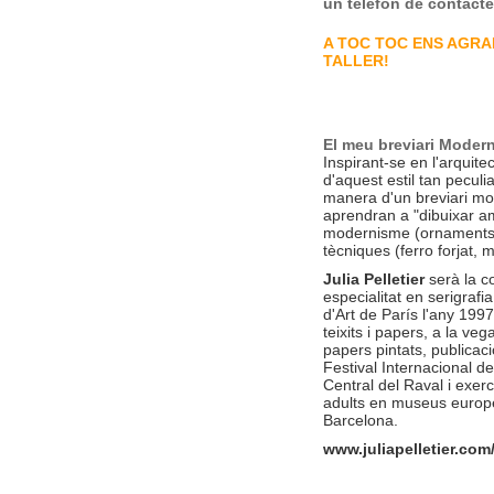
un telèfon de contacte
A TOC TOC ENS AGRA
TALLER!
El meu breviari Modern
Inspirant-se en l'arquite
d'aquest estil tan peculiar
manera d'un breviari mod
aprendran a "dibuixar amb 
modernisme (ornaments fl
tècniques (ferro forjat, 
Julia Pelletier
serà la c
especialitat en serigrafi
d'Art de París l'any 199
teixits i papers, a la ve
papers pintats, publicaci
Festival Internacional d
Central del Raval i exer
adults en museus europe
Barcelona.
www.juliapelletier.com