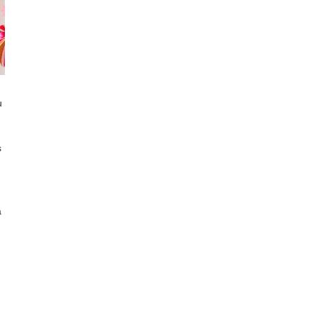
u
s
a