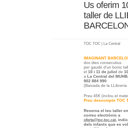
Us oferim 1
taller de 
BARCELONA 
TOC TOC | La Central
IMAGINANT BARCELO
dos dies consecutius
per gaudir d'un bonic tal
el
10 i 11 de juliol
de
10
a
La Central del MUHB
902 884 990
(Baixada de la LLibreria
Preu 45€ (inclou el mater
Preu descompte
TOC 
Reserva el teu taller e
correu electrònic a
indic
oferta@toc-toc.cat
,
dels infants que es vo