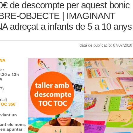
0€ de descompte per aquest bonic
LLIBRE-OBJECTE | IMAGINANT
adreçat a infants de 5 a 10 anys
data de publicació: 07/07/2010
NA
ler
:30 a 13h
A
 7)
ial)
TOC 35€
nviant un
ant els noms
len apuntar i