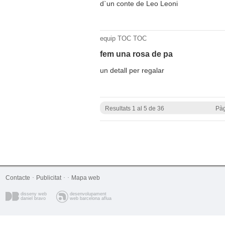
d`un conte de Leo Leoni
equip TOC TOC
fem una rosa de pa
un detall per regalar
Resultats 1 al 5 de 36
Pàg
Contacte
·
Publicitat
·
·
Mapa web
disseny web
desenvolupament
daniel bravo
web barcelona aflua