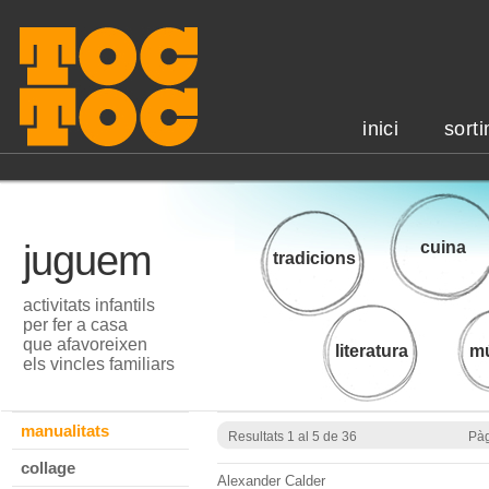
inici
sorti
juguem
cuina
tradicions
activitats infantils
per fer a casa
que afavoreixen
literatura
mú
els vincles familiars
manualitats
Resultats 1 al 5 de 36
Pàg
collage
Alexander Calder