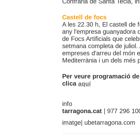
Confraria de Santa Tecla, in
Castell de focs
A les 22.30 h, El castell de
any l’empresa guanyadora de
de Focs Artificials que cel
setmana completa de juliol
empreses d’arreu del món en
Mediterrània i un dels més p
Per veure programació de
clica
aquí
info
tarragona.cat
| 977 296 10
imatge| ubetarragona.com