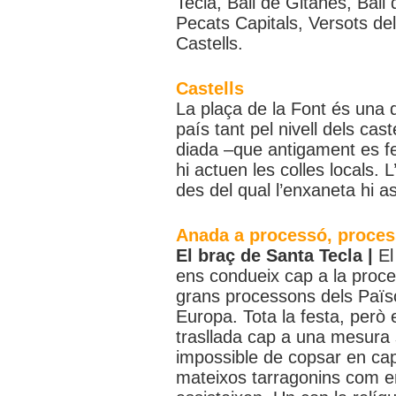
Tecla, Ball de Gitanes, Ball
Pecats Capitals, Versots del
Castells.
Castells
La plaça de la Font és una d
país tant pel nivell dels cast
diada –que antigament es fei
hi actuen les colles locals. L
des del qual l’enxaneta hi a
Anada a processó, proces
El braç de Santa Tecla |
El
ens condueix cap a la proce
grans processons dels Països
Europa. Tota la festa, però
trasllada cap a una mesura 
impossible de copsar en cap 
mateixos tarragonins com en