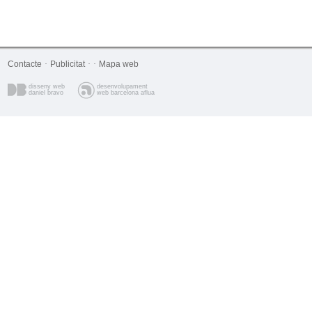
Contacte
·
Publicitat
·
·
Mapa web
disseny web
desenvolupament
daniel bravo
web barcelona aflua