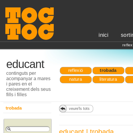
inici
sorti
reflex
educant
reflexió
trobada
continguts per
acompanyar a mares
natura
literatura
i pares en el
creixement dels seus
fills i filles
trobada
veure'ls tots
educant | trobada