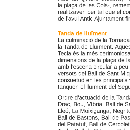
la plaça de les Cols-, reme
realitzaven per tal que el con
de l’avui Antic Ajuntament fi
Tanda de lluïment
La culminació de la Tornada 
la Tanda de Lluïment. Aques
Tecla és la més cerimoniosa
dimensions de la plaça de la
amb l’escena circular a peu
versots del Ball de Sant Mi
consuetud en les principals 
tanquen el lluïment del Segui
Ordre d’actuació de la Tand
Drac, Bou, Víbria, Ball de S
Lleó, La Moixiganga, Negri
Ball de Bastons, Ball de Past
del Patatuf, Ball de Cercole