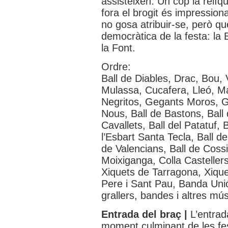
assisteixen. Un cop la relíqu
fora el brogit és impressiona
no gosa atribuir-se, però q
democràtica de la festa: la
la Font.
Ordre:
Ball de Diables, Drac, Bou, V
Mulassa, Cucafera, Lleó, M
Negritos, Gegants Moros, G
Nous, Ball de Bastons, Ball 
Cavallets, Ball del Patatuf, 
l’Esbart Santa Tecla, Ball de
de Valencians, Ball de Cossi
Moixiganga, Colla Casteller
Xiquets de Tarragona, Xiquet
Pere i Sant Pau, Banda Uni
grallers, bandes i altres mús
Entrada del braç |
L’entrad
moment culminant de les fest