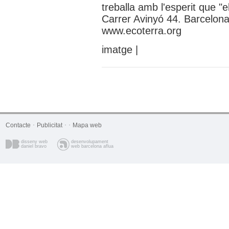
treballa amb l'esperit que "e
Carrer Avinyó 44. Barcelona
www.ecoterra.org
imatge |
Contacte
·
Publicitat
·
·
Mapa web
disseny web
desenvolupament
daniel bravo
web barcelona aflua