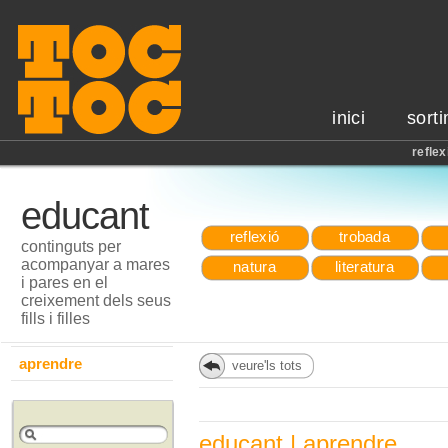
inici
sorti
reflex
educant
reflexió
trobada
continguts per
acompanyar a mares
natura
literatura
i pares en el
creixement dels seus
fills i filles
aprendre
veure'ls tots
educant | aprendre