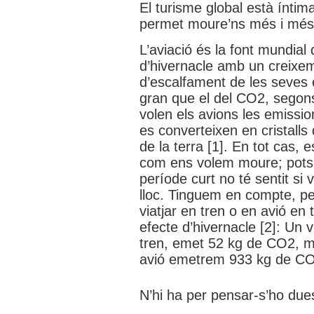
El turisme global està íntima
permet moure’ns més i més 
L’aviació és la font mundia
d’hivernacle amb un creixeme
d’escalfament de les seves 
gran que el del CO2, segons 
volen els avions les emissio
es converteixen en cristalls 
de la terra [1]. En tot cas, 
com ens volem moure; potse
període curt no té sentit si
lloc. Tinguem en compte, pe
viatjar en tren o en avió e
efecte d’hivernacle [2]: Un 
tren, emet 52 kg de CO2, me
avió emetrem 933 kg de CO
N’hi ha per pensar-s’ho du