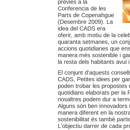
prèvies a la
Conferencia de les
Parts de Copenahgue
(Desembre 2009). La
idea del CADS era
oferir, amb motiu de la cele
quaranta setmanes, un conju
accions quotidianes que ens
manera més sostenible i gara
la resta dels habitants avui i
El conjunt d'aquests consell
CADS, Petites idees per gara
poden trobar les propostes
quotidians elaborats per la
nosaltres podem dur a terme p
Alguns són ben innovadors i
manera diferent en la nostr
sostenibilitat és també parti
L'objectiu darrer de cada p