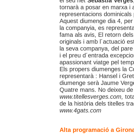
el seu net
Sebastià Vergès
tornarà a posar en marxa i a
representacions dominicals p
Aquest diumenge dia 4, per 
la companyia, es represent
fama als avis, El retorn dels p
originals i amb l´actuació es
la seva companya, del pare i
i el preu d´entrada excepci
apassionant viatge pel temps
Els propers diumenges la 
representarà : Hansel i Grete
diumenge serà Jaume Vergès,
Quatre mans. No deixeu de 
www.titellesverges.com,
tota
de la història dels titelles t
www.4gats.com
Alta programació a Giron