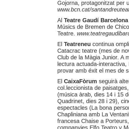
Gojorna, protagonitzat per un
www.bcn.cat/santandreutea
Al
Teatre Gaudí Barcelona
Músics de Bremen de Chico
Teatre.
www.teatregaudibar
El
Teatreneu
continua ompli
Catacrac teatre (mes de nov
Club de la Màgia Junior. A 
lectura actuada-interactiva,
provar amb éxit el mes de 
El
CaixaFòrum
seguirà alte
col.leccionista de paisatges,
(música àrab, dies 14 i 15 d
Quadrinet, dies 28 i 29), ci
espectacles (La bona perso
Chapliniana amb La Ventani
francesa Chaise a Porteurs, d
companyies Elfo Teatro y Me