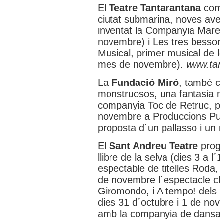
El
Teatre Tantarantana
come
ciutat submarina, noves aven
inventat la Companyia Marem
novembre) i Les tres besso
Musical, primer musical de 
mes de novembre).
www.ta
La
Fundació Miró
, també 
monstruosos, una fantasia m
companyia Toc de Retruc, p
novembre a Produccions Puça 
proposta d´un pallasso i un
El
Sant Andreu Teatre
prog
llibre de la selva (dies 3 a l
espectable de titelles Roda,
de novembre l´espectacle cl
Giromondo, i A tempo! dels Xi
dies 31 d´octubre i 1 de nov
amb la companyia de dansa 