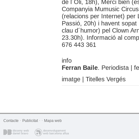
de l´Oli, 18h), Merci bien (e
Companyia Mumusic Circus (
(relacions per Internet) per
Passió, 20h) i havent sopat
clau d´humor) pel Clown Arn
23.30h). Informació al comp
676 443 361
info
Ferran Baile
. Periodista |
f
imatge | Titelles Vergés
Contacte
·
Publicitat
·
·
Mapa web
disseny web
desenvolupament
daniel bravo
web barcelona aflua