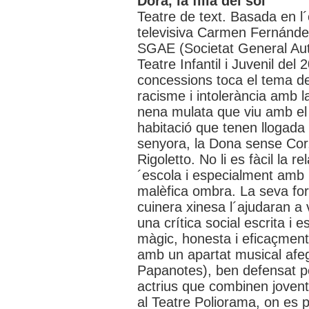
Dora, la filla del sol
Teatre de text. Basada en l´
televisiva Carmen Fernández
SGAE (Societat General Auto
Teatre Infantil i Juvenil del
concessions toca el tema del 
racisme i intolerància amb l
nena mulata que viu amb el s
habitació que tenen llogada a
senyora, la Dona sense Cor,
Rigoletto. No li es fàcil la
´escola i especialment amb u
malèfica ombra. La seva forç
cuinera xinesa l´ajudaran a v
una crítica social escrita i 
màgic, honesta i eficaçmen
amb un apartat musical afeg
Papanotes), ben defensat per
actrius que combinen joventu
al Teatre Poliorama, on es 