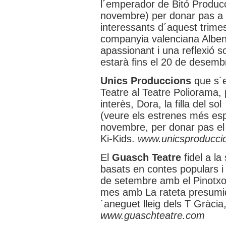
l´emperador de Bitó Producc
novembre) per donar pas a u
interessants d´aquest trime
companyia valenciana Albena
apassionant i una reflexió s
estarà fins el 20 de desemb
Unics Produccions
que s´
Teatre al Teatre Poliorama,
interès, Dora, la filla del sol
(veure els estrenes més espe
novembre, per donar pas e
Ki-Kids.
www.unicsproducci
El
Guasch Teatre
fidel a la
basats en contes populars i
de setembre amb el Pinotxo
mes amb La rateta presumi
´aneguet lleig dels T Gràci
www.guaschteatre.com