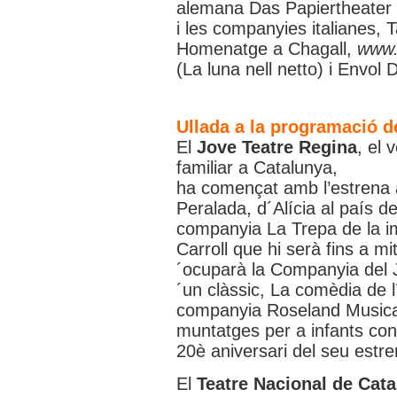
alemana Das Papiertheater
i les companyies italianes,
Homenatge a Chagall,
www.
(La luna nell netto) i Envol 
Ullada a la programació d
El
Jove Teatre Regina
, el 
familiar a Catalunya,
ha començat amb l’estrena 
Peralada, d´Alícia al país de
companyia La Trepa de la i
Carroll que hi serà fins a m
´ocuparà la Companyia del 
´un clàssic, La comèdia de l
companyia Roseland Musical 
muntatges per a infants con
20è aniversari del seu estr
El
Teatre Nacional de Cat