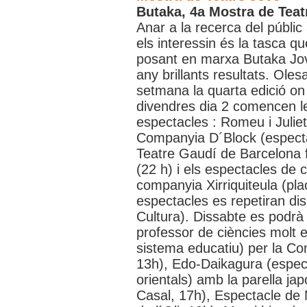
Butaka, 4a Mostra de Teat
Anar a la recerca del públi
els interessin és la tasca 
posant en marxa Butaka Jov
any brillants resultats. Ole
setmana la quarta edició on
divendres dia 2 comencen l
espectacles : Romeu i Juliet
Companyia D´Block (especta
Teatre Gaudí de Barcelona f
(22 h) i els espectacles de c
companyia Xirriquiteula (pla
espectacles es repetiran dis
Cultura). Dissabte es podrà
professor de ciències molt e
sistema educatiu) per la Co
13h), Edo-Daikagura (espect
orientals) amb la parella j
Casal, 17h), Espectacle de 