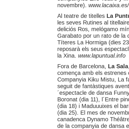
novembre).
www.lacaixa.es/
Al teatre de titelles
La Punt
les seves Rutines al titellai
deliciós Ros, melógamo míni
Garabato por un rato de la
Títeres La Hormiga (dies 23
reposarà els seus espectacle
la Xina.
www.lapuntual.info
Fora de Barcelona,
La Sala
comença amb els estrenes d
Companyia Kiku Mistu, La f
seguit de fantàstiques aventu
´espectacle de dansa Funn
Boronat (dia 11), l´Entre pin
(dia 18) i Maduuuixes el ba
(dia 25). El mes de novembr
canadenca Dynamo Théâtre, 
de la companyia de dansa 