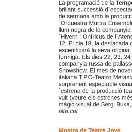
La programació de la
Tempo
brillant successió d´espect
de setmana amb la producció 
´Orquestra Murtra Ensemble i
llum negra de la companyia E
´Hivern : Oníricus de l´Aten
12. El dia 18, la destacada
escenificarà la seva original 
formiga. Els dies 22, 23, 24 
companyia russa de pallasso
Snowshow. El mes de novem
italiana T.P.O-Teatro Metas
sorprenent espectable visual 
´estrena de la producció tea
vuit (veure els estrenes mé
màgic-visual de Sergi Buka
alta.cat
Mostra de Teatre Jove