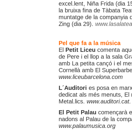
excel.lent, Niña Frida (dia 1
la bruixa fina de Tàbata Teat
muntatge de la companyia d
Zing (dia 29).
www.lasalatea
Pel que fa a la música
El
Petit Liceu
comenta aque
de Pere i el llop a la sala G
amb La petita cançó i el mes
Cornellà amb El Superbarber 
www.liceubarcelona.com
L´Auditori
es posa en marx
dedicat als més menuts, El m
Metal.lics.
www.auditori.cat.
El Petit Palau
començarà e
nadons al Palau de la compa
www.palaumusica.org