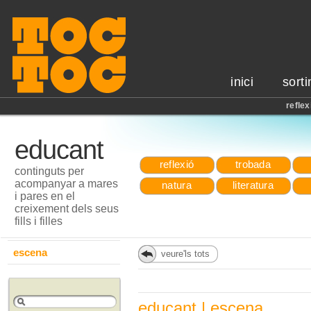
inici
sorti
reflex
educant
reflexió
trobada
continguts per
acompanyar a mares
natura
literatura
i pares en el
creixement dels seus
fills i filles
escena
veure'ls tots
educant | escena