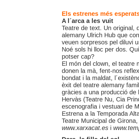
Els estrenes més esperat
A l´arca a les vuit
Teatre de text. Un original, d
alemany Ulrich Hub que cont
veuen sorpresos pel diluvi u
Noé sols hi lloc per dos. Qu
potser cap?
El món del clown, el teatre m
donen la mà, fent-nos reflex
bondat i la maldat, l´existèn
èxit del teatre alemany fami
gràcies a una producció de 
Hervàs (Teatre Nu, Cia Pri
escenografia i vestuari de M
Estrena a la Temporada Alt
Teatre Municipal de Girona, 
www.xarxacat.es
i
www.temp