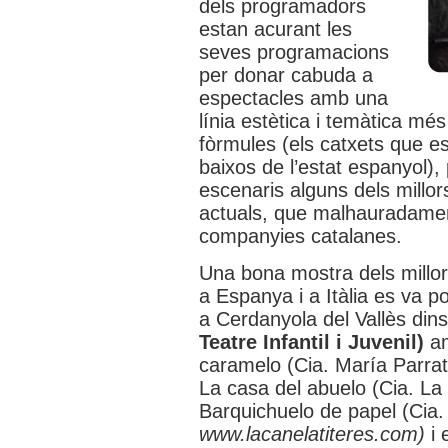
dels programadors
estan acurant les
seves programacions
per donar cabuda a
espectacles amb una
línia estètica i temàtica 
fòrmules (els catxets que 
baixos de l’estat espanyol),
escenaris alguns dels millor
actuals, que malhauradamen
companyies catalanes.
Una bona mostra dels millor
a Espanya i a Itàlia es va 
a Cerdanyola del Vallès din
Teatre Infantil i Juvenil)
am
caramelo (Cia. María Parra
La casa del abuelo (Cia. L
Barquichuelo de papel (Cia
www.lacanelatiteres.com)
i 