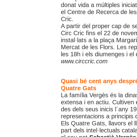
donat vida a múltiples inici
el Centre de Recerca de les 
Cric.
A partir del proper cap de 
Circ Cric fins el 22 de novem
instal·lats a la plaça Margari
Mercat de les Flors. Les re
les 18h i els diumenges i el 
www.circcric.com
Quasi bé cent anys després
Quatre Gats
La família Vergès és la dinas
extensa i en actiu. Cultiven e
des dels seus inicis l´any 1
representacions a principis 
Els Quatre Gats, llavors el
part dels intel·lectuals cata