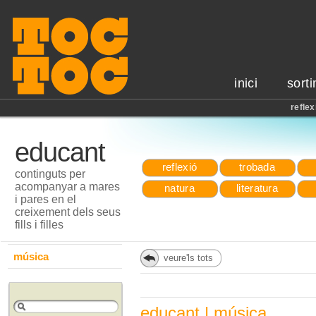
inici
sorti
reflex
educant
reflexió
trobada
continguts per
acompanyar a mares
natura
literatura
i pares en el
creixement dels seus
fills i filles
música
veure'ls tots
educant | música