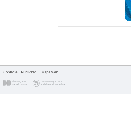
Contacte
·
Publicitat
·
·
Mapa web
disseny web
desenvolupament
daniel bravo
web barcelona aflua