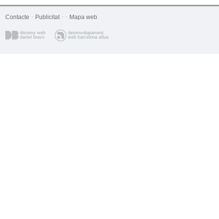
Contacte
·
Publicitat
·
·
Mapa web
disseny web
desenvolupament
daniel bravo
web barcelona aflua