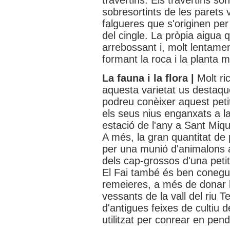
travertins. Els travertins s
sobresortints de les parets 
falgueres que s'originen per
del cingle. La pròpia aigua 
arrebossant i, molt lentame
formant la roca i la planta 
La fauna i la flora |
Molt ri
aquesta varietat us destaque
podreu conèixer aquest petit
els seus nius enganxats a la
estació de l'any a Sant Miqu
A més, la gran quantitat de p
per una munió d'animalons aqu
dels cap-grossos d'una peti
El Fai també és ben conegut
remeieres, a més de donar ll
vessants de la vall del riu
d'antigues feixes de cultiu d
utilitzat per conrear en pen