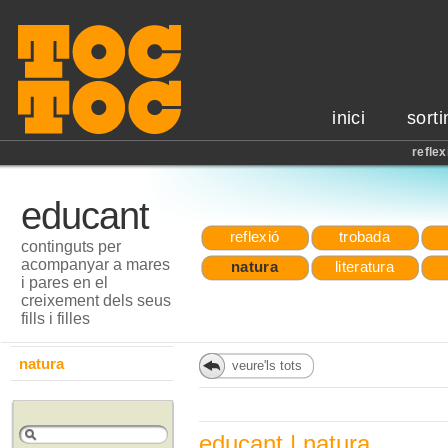
inici
sorti
reflex
educant
reflexió
trobada
continguts per
acompanyar a mares
natura
literatura
i pares en el
creixement dels seus
fills i filles
natura
veure'ls tots
educant | natura